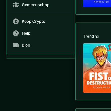
Gemeenschap
Koop Crypto
Help
Trending
Blog