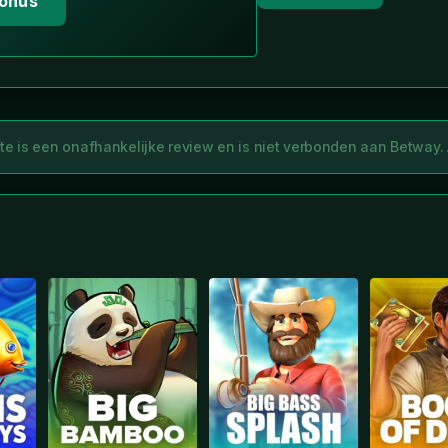
Bonus
 is een onafhankelijke review en is niet verbonden aan Betway. All