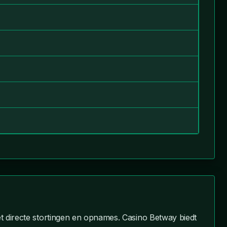
et directe stortingen en opnames. Casino Betway biedt