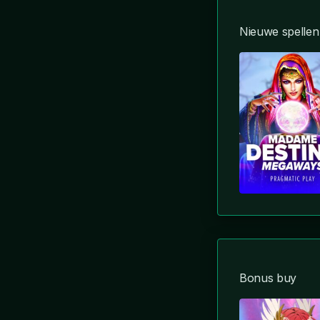
Nieuwe spellen
Bonus buy