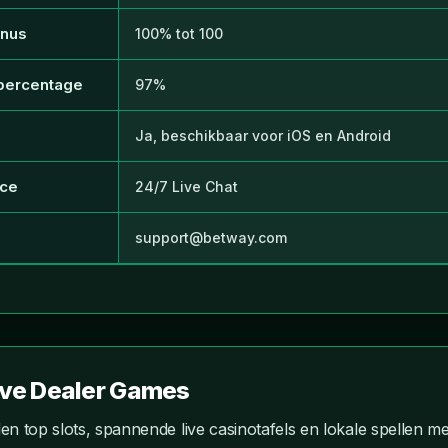
nus
100% tot 100
spercentage
97%
Ja, beschikbaar voor iOS en Android
ice
24/7 Live Chat
support@betway.com
ive Dealer Games
n top slots, spannende live casinotafels en lokale spellen m