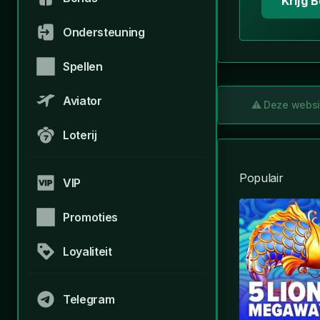
Krijg 
Ondersteuning
Spellen
Aviator
⚠ Deze website
Loterij
Populair
VIP
Promoties
Loyaliteit
Telegram