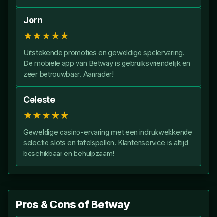
Jorn
★
★
★
★
★
Uitstekende promoties en geweldige spelervaring.
De mobiele app van Betway is gebruiksvriendelijk en
zeer betrouwbaar. Aanrader!
Celeste
★
★
★
★
★
Geweldige casino-ervaring met een indrukwekkende
selectie slots en tafelspellen. Klantenservice is altijd
beschikbaar en behulpzaam!
Pros & Cons of Betway