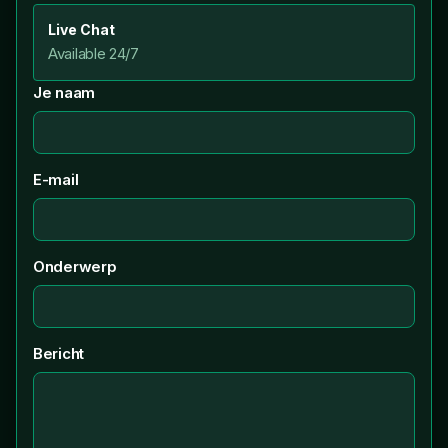
Live Chat
Available 24/7
Je naam
E-mail
Onderwerp
Bericht