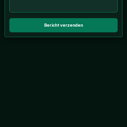
Bericht verzenden