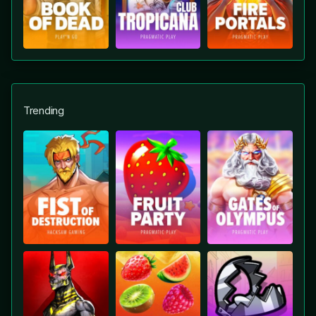
Trending