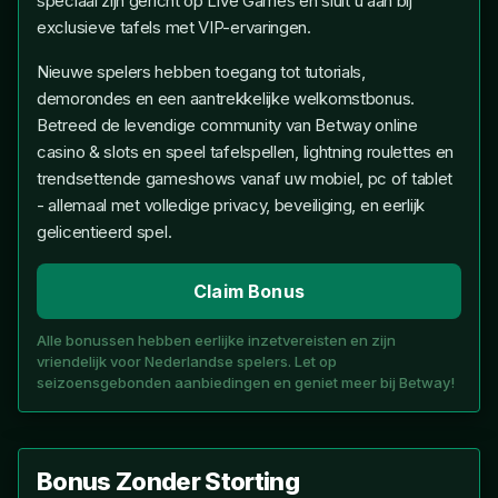
speciaal zijn gericht op Live Games en sluit u aan bij
exclusieve tafels met VIP-ervaringen.
Nieuwe spelers hebben toegang tot tutorials,
demorondes en een aantrekkelijke welkomstbonus.
Betreed de levendige community van Betway online
casino & slots en speel tafelspellen, lightning roulettes en
trendsettende gameshows vanaf uw mobiel, pc of tablet
- allemaal met volledige privacy, beveiliging, en eerlijk
gelicentieerd spel.
Claim Bonus
Alle bonussen hebben eerlijke inzetvereisten en zijn
vriendelijk voor Nederlandse spelers. Let op
seizoensgebonden aanbiedingen en geniet meer bij Betway!
Bonus Zonder Storting