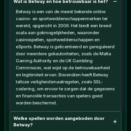
Wat is Betway en hoe betrouwbaar is het?
Betway is een van de meest bekende online
casino- en sportweddenschappenmerken ter
wereld, opgericht in 2006. Het biedt een breed
scala aan gokmogelijkheden, waaronder
casinospellen, sportweddenschappen en
eSports. Betway is gelicentieerd en gereguleerd
door meerdere gokautoriteiten, zoals de Malta
Gaming Authority en de UK Gambling
Commission, wat wijst op de betrouwbaarheid
en legitimiteit ervan. Bovendien heeft Betway
talloze veiligheidsmaatregelen, zoals SSL-
codering, om ervoor te zorgen dat de gegevens
en financiële transacties van spelers goed
worden beschermd.
Welke spellen worden aangeboden door
Betway?