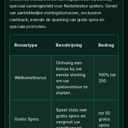
speciaal samengesteld voor Nederlandse spelers. Geniet
van aantrekkelijke stortingsbonussen, exclusieve
cashback, evenals de spanning van gratis spins en
speciale promoties.
Bonustype
Beschrijving
Bedrag
Ontvang een
bonus bij uw
eerste storting
100% tot
Welkomstbonus
om uw
250
spelavontuur te
starten.
Speel slots met
tot 50
gratis spins en
Gratis Spins
gratis
vergroot uw
spins
winstkansen.