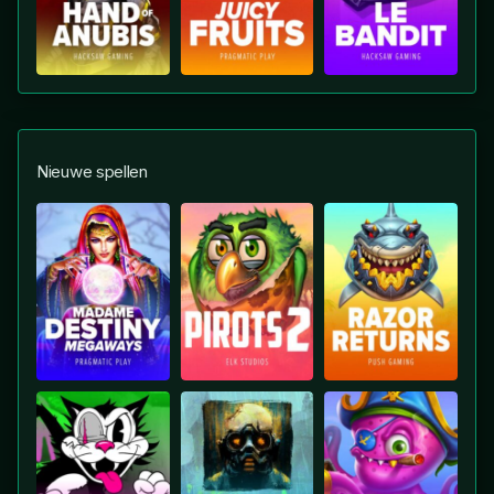
Nieuwe spellen